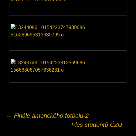
Navigace
←
Finále amerického fotbalu-2
Ples studentů ČZU
→
pro