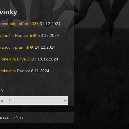
vinky
Novoroční přání 2025
31.12.2024
Vánoční Radost 🎄🎁
28.12.2024
Vánoční přání 🎄❤️
24.12.2024
Hokejová Bitva 2023
18.12.2024
Hokejová Radost
8.11.2024
vy
vy
te nás také na: