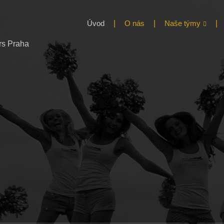
čky Praha
Úvod
O nás
Naše týmy
leaders
Wild Ladies
Wild Flowers & Wil
Princess