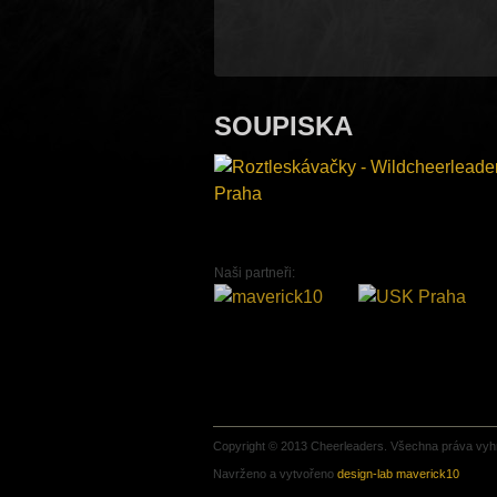
SOUPISKA
Naši partneři:
Copyright © 2013 Cheerleaders. Všechna práva vyh
Navrženo a vytvořeno
design-lab maverick10