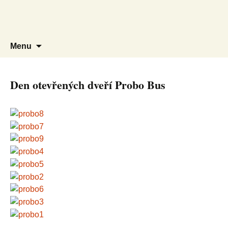
Wild Cheerleaders roztleskávačky Praha
Wildcheerleaders
Vyhled
Přejít
Menu
k
obsahu
webu
Den otevřených dveří Probo Bus