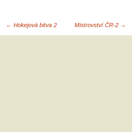
Navigace
←
Hokejová bitva 2
Mistrovství ČR-2
→
pro
příspěvky